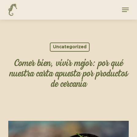
Skip
Menu
to
main
content
Uncategorized
Comer bien, vivir mejor: por qué
nuestra carta apuesta por productos
de cercanía