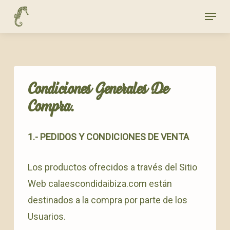
Skip
Menu
to
main
content
Condiciones Generales De
Compra.
1.- PEDIDOS Y CONDICIONES DE VENTA
Los productos ofrecidos a través del Sitio
Web calaescondidaibiza.com están
destinados a la compra por parte de los
Usuarios.