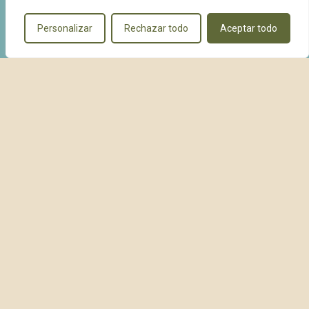
Personalizar
Rechazar todo
Aceptar todo
Cala Escondida
Política de privacidad
Política de cancelación
Aviso legal